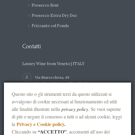
Prosecco Brut
Prosecco Extra Dry Doc
Frizzante col Fondo
Contatti
Luxury Wine from Veneto | ITALY
Via Marocchesa, 49
Mogliano Veneto - TV - ITALY
Questo sito o gli strumenti terzi da questo utilizzati si
+39 041 5415056 / +39 335 8326117
avvalgono di cookie necessari al funzionamento ed utili
alle finalità illustrate nella
privacy policy
. Se vuoi saperne
info@vinimarocchesa.it
di più o negare il consenso a tutti o ad alcuni cookie, leggi
Privacy e Cookie policy
.
la
“ACCETTO”
Cliccando su
, acconsenti all’uso dei