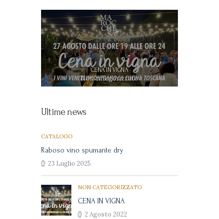
CENA IN VIGNA
?Son
Non categorizzato
Ultime news
CATALOGO
Raboso vino spumante dry
23 Luglio 2025
NON CATEGORIZZATO
CENA IN VIGNA
2 Agosto 2022