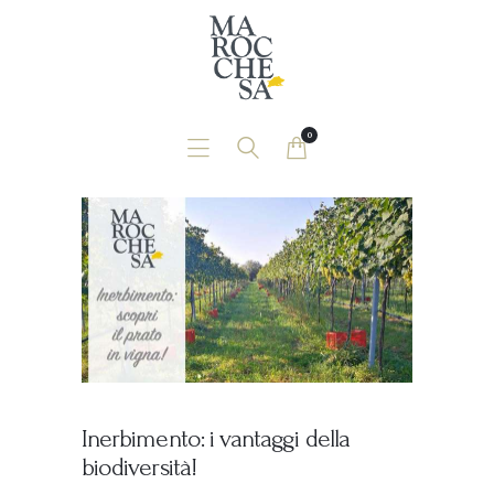
Home
Chi Siamo
News
0
Contatti
Shop
Inerbimento: i vantaggi della
biodiversità!