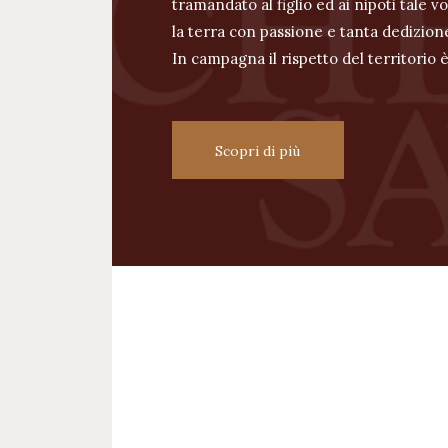
tramandato al figlio ed ai nipoti tale v
la terra con passione e tanta dedizion
In campagna il rispetto del territorio è
Scopri di più