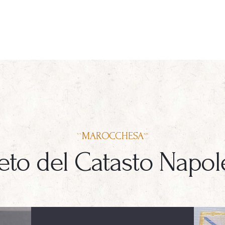
``MAROCCHESA``
neto del Catasto Napo