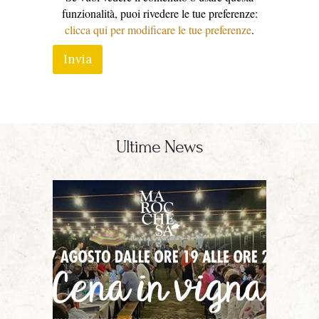
e
funzionalità, puoi rivedere le tue preferenze:
n
clicca qui per modificare le tue preferenze
.
t
o
Invia
Ultime News