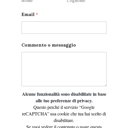
Nome
Cognome
Email
*
E
Commento o messaggio
m
a
i
l
C
o
m
m
e
Alcune funzionalità sono disabilitate in base
n
alle tue preferenze di privacy.
t
o
Questo perché il servizio “Google
C
reCAPTCHA” usa cookie che tua hai scelto di
o
disabilitare.
m
Se vuoi vedere il contenuto o usare questa
m