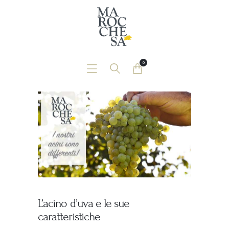
Home
Chi Siamo
News
0
Contatti
Shop
L’acino d’uva e le sue
caratteristiche