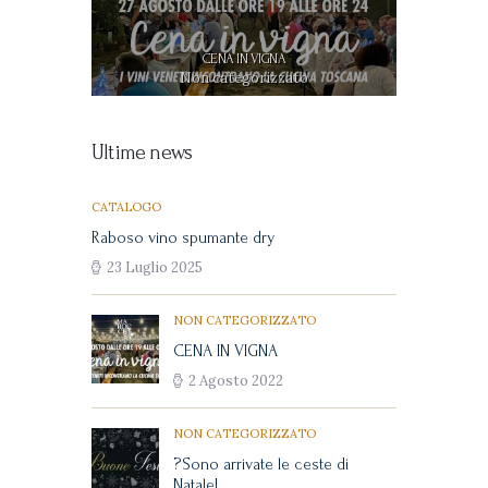
CENA IN VIGNA
?Son
Non categorizzato
Ultime news
CATALOGO
Raboso vino spumante dry
23 Luglio 2025
NON CATEGORIZZATO
CENA IN VIGNA
2 Agosto 2022
NON CATEGORIZZATO
?Sono arrivate le ceste di
Natale!