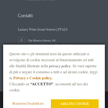
Contatti
Luxury Wine from Veneto | ITALY
Via Marocchesa, 49
Mogliano Veneto - TV - ITALY
Questo sito o gli strumenti terzi da questo utilizzati si
+39 041 5415056 / +39 335 8326117
avvalgono di cookie necessari al funzionamento ed utili
alle finalità illustrate nella
privacy policy
. Se vuoi saperne
info@vinimarocchesa.it
di più o negare il consenso a tutti o ad alcuni cookie, leggi
Privacy e Cookie policy
.
la
“ACCETTO”
Cliccando su
, acconsenti all’uso dei
cookie.
Vini Marocchesa © 2026 C.F. e P.IVA: 03936740269
Mantieni Disabilitati
-
Privacy Policy
-
Credits
ABILITA COOKIE