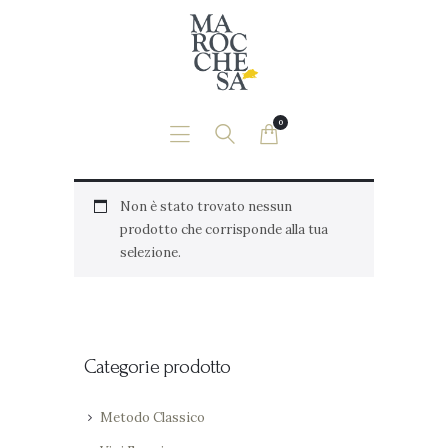
Home
Chi Siamo
News
0
Contatti
Shop
Non è stato trovato nessun
prodotto che corrisponde alla tua
selezione.
Categorie prodotto
Metodo Classico